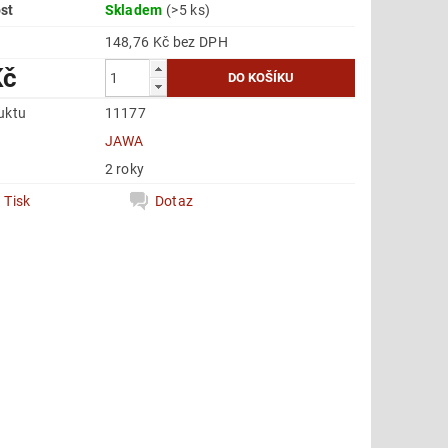
st
Skladem
(>5 ks)
148,76 Kč bez DPH
Kč
uktu
11177
e
JAWA
2 roky
Tisk
Dotaz