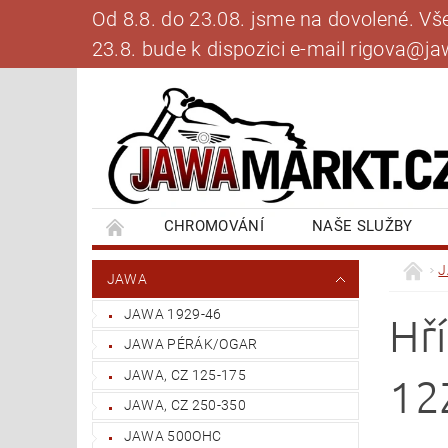
Od 8.8. do 23.08. jsme na dovolené. V
23.8. bude k dispozici e-mail rigova@
CHROMOVÁNÍ
NAŠE SLUŽBY
BANKOVNÍ SPOJENÍ
NAPIŠTE NÁM
JAWA
JAWA 1929-46
Hř
JAWA PÉRÁK/OGAR
JAWA, CZ 125-175
12Z
JAWA, CZ 250-350
JAWA 500OHC