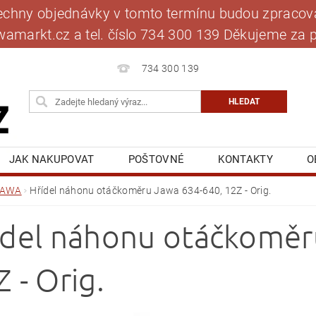
šechny objednávky v tomto termínu budou zpracová
jawamarkt.cz a tel. číslo 734 300 139 Děkujeme 
734 300 139
JAK NAKUPOVAT
POŠTOVNÉ
KONTAKTY
O
BLOG
MOJE OBJEDNÁVKA
JAWA
Hřídel náhonu otáčkoměru Jawa 634-640, 12Z - Orig.
ídel náhonu otáčkoměr
 - Orig.