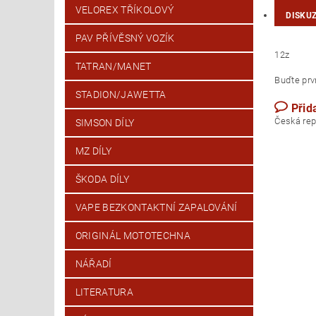
VELOREX TŘÍKOLOVÝ
DISKU
PAV PŘÍVĚSNÝ VOZÍK
12z
TATRAN/MANET
Buďte prvn
STADION/JAWETTA
Přid
Česk
SIMSON DÍLY
MZ DÍLY
ŠKODA DÍLY
VAPE BEZKONTAKTNÍ ZAPALOVÁNÍ
ORIGINÁL MOTOTECHNA
NÁŘADÍ
LITERATURA