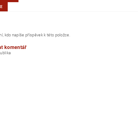
ZE
í, kdo napíše příspěvek k této položce.
at komentář
á republika