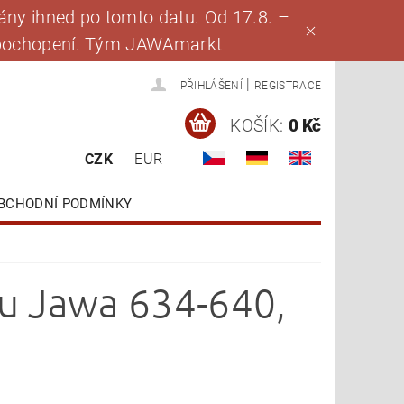
ny ihned po tomto datu. Od 17.8. –
za pochopení. Tým JAWAmarkt
|
PŘIHLÁŠENÍ
REGISTRACE
KOŠÍK:
0 Kč
CZK
EUR
BCHODNÍ PODMÍNKY
u Jawa 634-640,