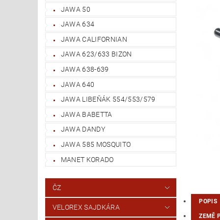
JAWA 50
JAWA 634
JAWA CALIFORNIAN
JAWA 623/633 BIZON
JAWA 638-639
JAWA 640
JAWA LIBEŇÁK 554/553/579
JAWA BABETTA
JAWA DANDY
JAWA 585 MOSQUITO
MANET KORADO
ČZ
POPIS
VELOREX SAJDKÁRA
ZEMĚ 