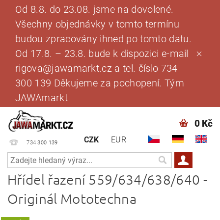
Od 8.8. do 23.08. jsme na dovolené.
Všechny objednávky v tomto termínu
budou zpracovány ihned po tomto datu.
Od 17.8. – 23.8. bude k dispozici e-mail
rigova@jawamarkt.cz a tel. číslo 734
300 139 Děkujeme za pochopení. Tým
JAWAmarkt
0 Kč
CZK
EUR
734 300 139
Hřídel řazení 559/634/638/640 -
Originál Mototechna