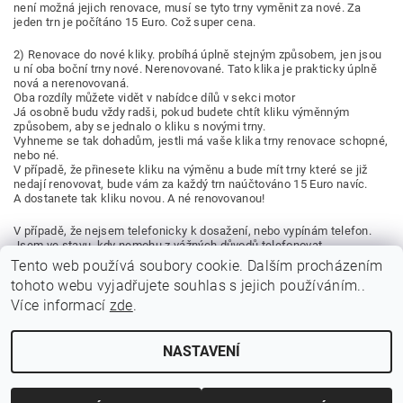
není možná jejich renovace, musí se tyto trny vyměnit za nové. Za
jeden trn je počítáno 15 Euro. Což super cena.
2) Renovace do nové kliky.
probíhá úplně stejným způsobem, jen jsou
u ní oba boční trny nové. Nerenovované. Tato klika je prakticky úplně
nová a nerenovovaná.
Oba rozdíly můžete vidět v nabídce dílů v sekci motor
Já osobně budu vždy radši, pokud budete chtít kliku výměnným
způsobem, aby se jednalo o kliku s novými trny.
Vyhneme se tak dohadům, jestli má vaše klika trny renovace schopné,
nebo né.
V případě, že přinesete kliku na výměnu a bude mít trny které se již
nedají renovovat, bude vám za každý trn naúčtováno 15 Euro navíc.
A dostanete tak kliku novou. A né renovovanou!
V případě, že nejsem telefonicky k dosažení, nebo vypínám telefon.
Jsem ve stavu, kdy nemohu z vážných důvodů telefonovat
(jsem v místech, kde není telefon slyšet, jsem na úřadech, mám druhý
Tento web používá soubory cookie. Dalším procházením
hovor, obsluhuji zákazníka, nebo jsem mimo českou republiku)
tohoto webu vyjadřujete souhlas s jejich používáním..
v Tomto případě to zkuste později. Děkuji za pochopení!
Více informací
zde
.
NASTAVENÍ
Upravit nastavení cookies
2026 ©
Jawamarkt
, všechna práva vyhrazena