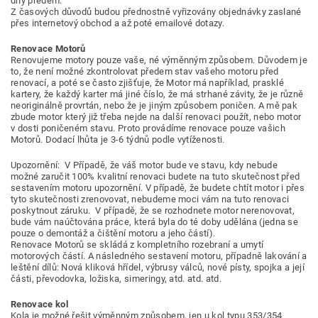
dny předem.
Z časových důvodů budou přednostně vyřizovány objednávky zaslané
přes internetový obchod a až poté emailové dotazy.
Renovace Motorů
Renovujeme motory pouze vaše, né výměnným způsobem. Důvodem je
to, že není možné zkontrolovat předem stav vašeho motoru před
renovací, a poté se často zjišťuje, že Motor má například, prasklé
kartery, že každý karter má jiné číslo, že má strhané závity, že je různě
neoriginálně provrtán, nebo že je jiným způsobem poničen. A mě pak
zbude motor který již třeba nejde na další renovaci použít, nebo motor
v dosti poničeném stavu. Proto provádíme renovace pouze vašich
Motorů. Dodací lhůta je 3-6 týdnů podle vytíženosti.
Upozornění: V Případě, že váš motor bude ve stavu, kdy nebude
možné zaručit 100% kvalitní renovaci
budete na tuto skutečnost před
sestavením motoru upozornění. V případě, že budete chtít motor i přes
tyto skutečnosti zrenovovat, nebudeme moci vám na tuto renovaci
poskytnout záruku. V případě, že se rozhodnete motor nerenovovat,
bude vám naúčtována práce, která byla do té doby udělána (jedna se
pouze o demontáž a čištění motoru a jeho částí).
Renovace Motorů se skládá z kompletního rozebraní a umytí
motorových částí. A následného sestavení motoru, případně lakování a
leštění dílů: Nová kliková hřídel, výbrusy válců, nové písty, spojka a její
části, převodovka, ložiska, simeringy, atd. atd. atd.
Renovace kol
Kola je možné řešit výměnným způsobem, jen u kol typu 353/354