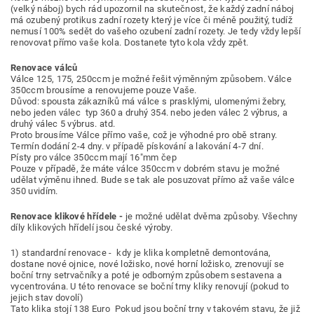
(velký náboj) bych rád upozornil na skutečnost, že každý zadní náboj
má ozubený protikus zadní rozety který je více či méně použitý, tudíž
nemusí 100% sedět do vašeho ozubení zadní rozety. Je tedy vždy lepší
renovovat přímo vaše kola. Dostanete tyto kola vždy zpět.
Renovace válců
Válce 125, 175, 250ccm je možné řešit výměnným způsobem. Válce
350ccm brousíme a renovujeme pouze Vaše.
Důvod: spousta zákazníků má válce s prasklými, ulomenými žebry,
nebo jeden válec typ 360 a druhý 354. nebo jeden válec 2 výbrus, a
druhý válec 5 výbrus. atd.
Proto brousíme Válce přímo vaše, což je výhodné pro obě strany.
Termín dodání 2-4 dny. v případě pískování a lakování 4-7 dní.
Písty pro válce 350ccm mají 16"mm čep
Pouze v případě, že máte válce 350ccm v dobrém stavu je možné
udělat výměnu ihned. Bude se tak ale posuzovat přímo až vaše válce
350 uvidím.
Renovace klikové hřídele -
je možné udělat dvěma způsoby.
Všechny
díly klikových hřídelí jsou české výroby.
1) standardní renovace - kdy je klika kompletně demontována,
dostane nové ojnice, nové ložisko, nové horní ložisko, zrenovují se
boční trny setrvačníky a poté je odborným způsobem sestavena a
vycentrována.
U této renovace se boční trny kliky renovují (pokud to
jejich stav dovolí)
Tato klika stojí 138 Euro Pokud jsou boční trny v takovém stavu, že již