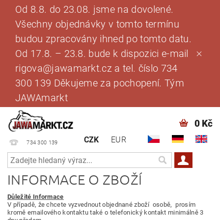
Od 8.8. do 23.08. jsme na dovolené.
Všechny objednávky v tomto termínu
budou zpracovány ihned po tomto datu.
Od 17.8. – 23.8. bude k dispozici e-mail
rigova@jawamarkt.cz a tel. číslo 734
300 139 Děkujeme za pochopení. Tým
JAWAmarkt
0 Kč
CZK
EUR
734 300 139
INFORMACE O ZBOŽÍ
Důležité Informace
V případě, že chcete vyzvednout objednané zboží osobě, prosím
kromě emailového kontaktu také o telefonický kontakt minimálně 3