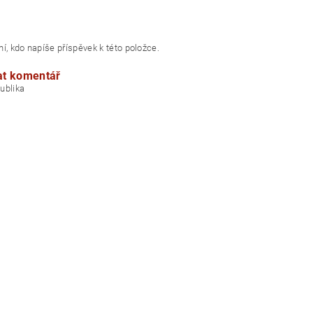
í, kdo napíše příspěvek k této položce.
at komentář
á republika