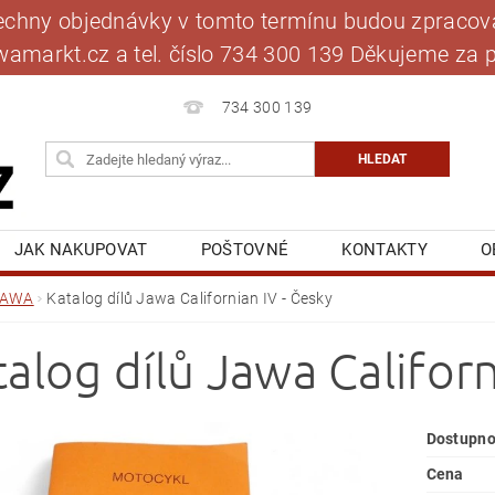
šechny objednávky v tomto termínu budou zpracová
jawamarkt.cz a tel. číslo 734 300 139 Děkujeme 
734 300 139
JAK NAKUPOVAT
POŠTOVNÉ
KONTAKTY
O
BLOG
MOJE OBJEDNÁVKA
JAWA
Katalog dílů Jawa Californian IV - Česky
alog dílů Jawa Californ
Dostupno
Cena