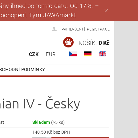
ny ihned po tomto datu. Od 17.8. –
za pochopení. Tým JAWAmarkt
|
PŘIHLÁŠENÍ
REGISTRACE
KOŠÍK:
0 Kč
CZK
EUR
BCHODNÍ PODMÍNKY
ian IV - Česky
st
Skladem
(>5 ks)
140,50 Kč bez DPH