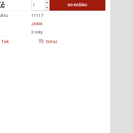
Kč
uktu
11117
e
JAWA
2 roky
Tisk
Dotaz