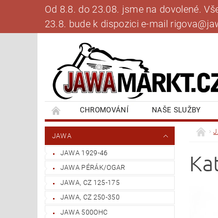
Od 8.8. do 23.08. jsme na dovolené. V
23.8. bude k dispozici e-mail rigova@
CHROMOVÁNÍ
NAŠE SLUŽBY
BANKOVNÍ SPOJENÍ
NAPIŠTE NÁM
JAWA
JAWA 1929-46
Kat
JAWA PÉRÁK/OGAR
JAWA, CZ 125-175
JAWA, CZ 250-350
JAWA 500OHC