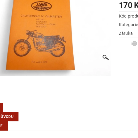
170 
Kód prod
Kategori
Záruka
PŮVODU
ZE