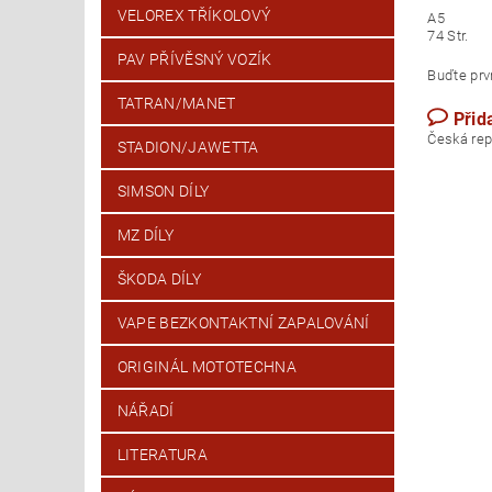
VELOREX TŘÍKOLOVÝ
A5
74 Str.
PAV PŘÍVĚSNÝ VOZÍK
Buďte prvn
TATRAN/MANET
Přid
Česk
STADION/JAWETTA
SIMSON DÍLY
MZ DÍLY
ŠKODA DÍLY
VAPE BEZKONTAKTNÍ ZAPALOVÁNÍ
ORIGINÁL MOTOTECHNA
NÁŘADÍ
LITERATURA