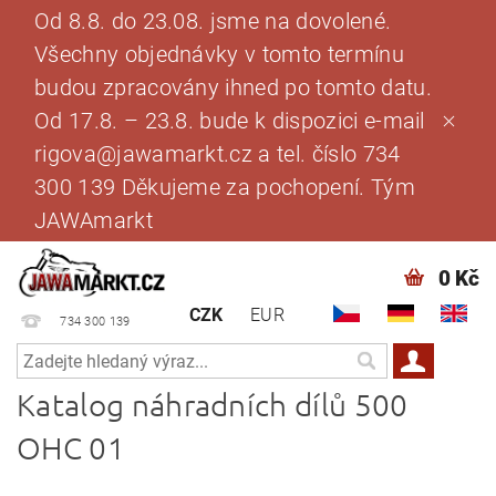
Od 8.8. do 23.08. jsme na dovolené.
Všechny objednávky v tomto termínu
budou zpracovány ihned po tomto datu.
Od 17.8. – 23.8. bude k dispozici e-mail
rigova@jawamarkt.cz a tel. číslo 734
300 139 Děkujeme za pochopení. Tým
JAWAmarkt
0 Kč
CZK
EUR
734 300 139
Katalog náhradních dílů 500
OHC 01