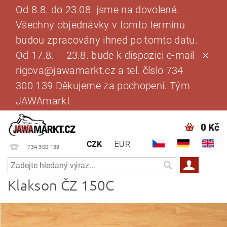
Od 8.8. do 23.08. jsme na dovolené.
Všechny objednávky v tomto termínu
budou zpracovány ihned po tomto datu.
Od 17.8. – 23.8. bude k dispozici e-mail
rigova@jawamarkt.cz a tel. číslo 734
300 139 Děkujeme za pochopení. Tým
JAWAmarkt
0 Kč
CZK
EUR
734 300 139
Klakson ČZ 150C