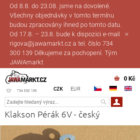
Od 8.8. do 23.08. jsme na dovolené.
Všechny objednávky v tomto termínu
budou zpracovány ihned po tomto datu.
Od 17.8. – 23.8. bude k dispozici e-mail
rigova@jawamarkt.cz a tel. číslo 734
300 139 Děkujeme za pochopení. Tým
JAWAmarkt
0 Kč
CZK
EUR
734 300 139
Klakson Pérák 6V - český