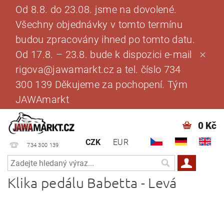
Od 8.8. do 23.08. jsme na dovolené.
Všechny objednávky v tomto termínu
budou zpracovány ihned po tomto datu.
Od 17.8. – 23.8. bude k dispozici e-mail
rigova@jawamarkt.cz a tel. číslo 734
300 139 Děkujeme za pochopení. Tým
JAWAmarkt
0 Kč
CZK
EUR
734 300 139
Klika pedálu Babetta - Levá