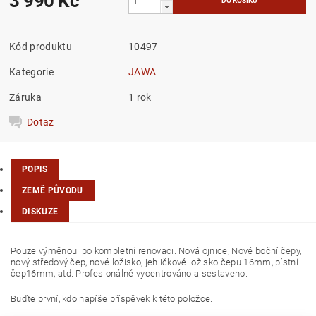
3 990 Kč
Kód produktu
10497
Kategorie
JAWA
Záruka
1 rok
Dotaz
POPIS
ZEMĚ PŮVODU
DISKUZE
Pouze výměnou! po kompletní renovaci. Nová ojnice, Nové boční čepy,
nový středový čep, nové ložisko, jehličkové ložisko čepu 16mm, pístní
čep16mm, atd. Profesionálně vycentrováno a sestaveno.
Buďte první, kdo napíše příspěvek k této položce.