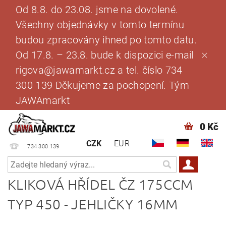
Od 8.8. do 23.08. jsme na dovolené.
Všechny objednávky v tomto termínu
budou zpracovány ihned po tomto datu.
Od 17.8. – 23.8. bude k dispozici e-mail
rigova@jawamarkt.cz a tel. číslo 734
300 139 Děkujeme za pochopení. Tým
JAWAmarkt
0 Kč
CZK
EUR
734 300 139
KLIKOVÁ HŘÍDEL ČZ 175CCM
TYP 450 - JEHLIČKY 16MM