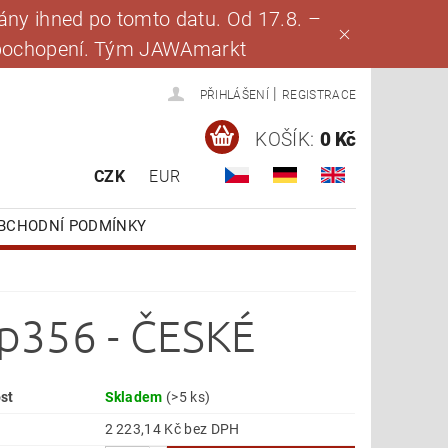
ny ihned po tomto datu. Od 17.8. –
za pochopení. Tým JAWAmarkt
|
PŘIHLÁŠENÍ
REGISTRACE
KOŠÍK:
0 Kč
CZK
EUR
BCHODNÍ PODMÍNKY
p356 - ČESKÉ
st
Skladem
(>5 ks)
2 223,14 Kč bez DPH