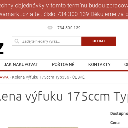
šechny objednávky v tomto termínu budou zpracová
jawamarkt.cz a tel. číslo 734 300 139 Děkujeme 
734 300 139
JAK NAKUPOVAT
POŠTOVNÉ
KONTAKTY
O
BLOG
MOJE OBJEDNÁVKA
JAWA
Kolena výfuku 175ccm Typ356 - ČESKÉ
lena výfuku 175ccm Ty
Dostupno
Cena