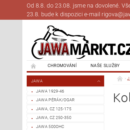
Od 8.8. do 23.08. jsme na dovolené. V
23.8. bude k dispozici e-mail rigova@
CHROMOVÁNÍ
NAŠE SLUŽBY
BANKOVNÍ SPOJENÍ
NAPIŠTE NÁM
JAWA
JAWA 1929-46
Ko
JAWA PÉRÁK/OGAR
JAWA, CZ 125-175
JAWA, CZ 250-350
JAWA 500OHC