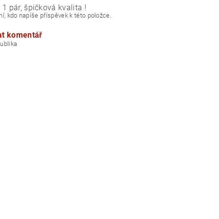
1 pár, špičková kvalita !
í, kdo napíše příspěvek k této položce.
at komentář
á republika