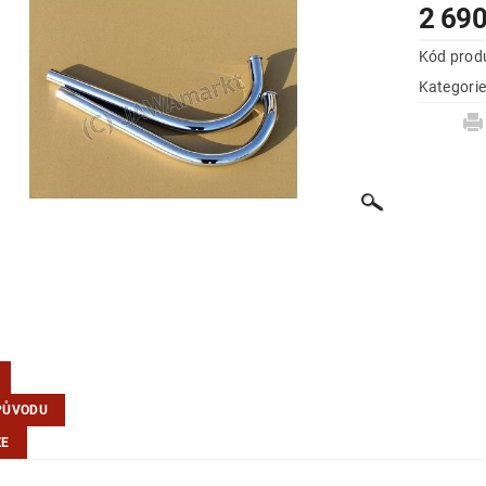
2 690
Kód prod
Kategori
PŮVODU
ZE