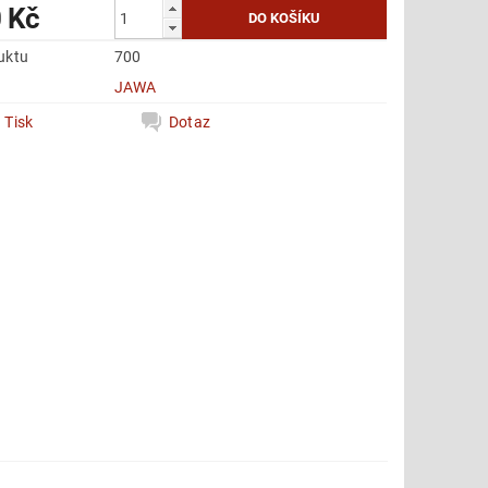
 Kč
uktu
700
e
JAWA
Tisk
Dotaz