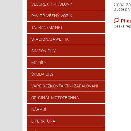
Cena za 
VELOREX TŘÍKOLOVÝ
Buďte prvn
PAV PŘÍVĚSNÝ VOZÍK
Přid
Česk
TATRAN/MANET
STADION/JAWETTA
SIMSON DÍLY
MZ DÍLY
ŠKODA DÍLY
VAPE BEZKONTAKTNÍ ZAPALOVÁNÍ
ORIGINÁL MOTOTECHNA
NÁŘADÍ
LITERATURA