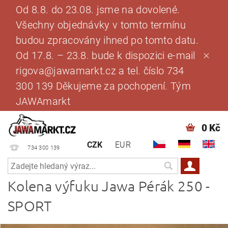
Od 8.8. do 23.08. jsme na dovolené.
Všechny objednávky v tomto termínu
budou zpracovány ihned po tomto datu.
Od 17.8. – 23.8. bude k dispozici e-mail
rigova@jawamarkt.cz a tel. číslo 734
300 139 Děkujeme za pochopení. Tým
JAWAmarkt
0 Kč
CZK
EUR
734 300 139
Kolena výfuku Jawa Pérák 250 -
SPORT