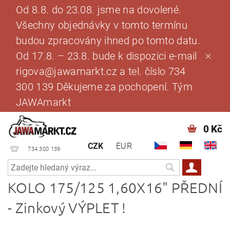
Od 8.8. do 23.08. jsme na dovolené.
Všechny objednávky v tomto termínu
budou zpracovány ihned po tomto datu.
Od 17.8. – 23.8. bude k dispozici e-mail
rigova@jawamarkt.cz a tel. číslo 734
300 139 Děkujeme za pochopení. Tým
JAWAmarkt
0 Kč
CZK
EUR
734 300 139
KOLO 175/125 1,60X16" PŘEDNÍ
- Zinkový VÝPLET !