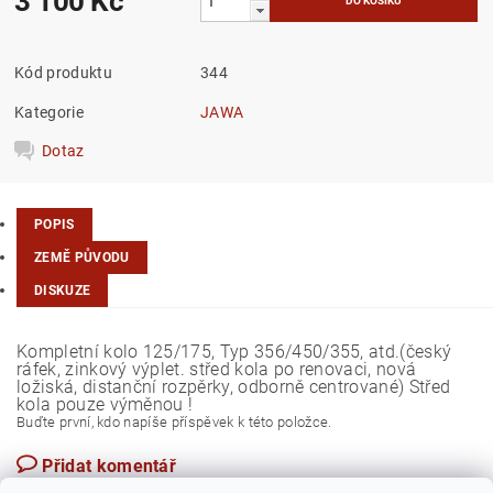
3 100 Kč
Kód produktu
344
Kategorie
JAWA
Dotaz
POPIS
ZEMĚ PŮVODU
DISKUZE
Kompletní kolo 125/175, Typ 356/450/355, atd.(český
ráfek, zinkový výplet. střed kola po renovaci, nová
ložiská, distanční rozpěrky, odborně centrované) Střed
kola pouze výměnou !
Buďte první, kdo napíše příspěvek k této položce.
Přidat komentář
Česká republika