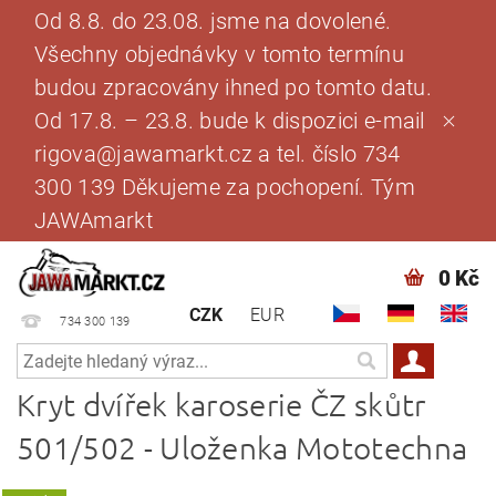
Od 8.8. do 23.08. jsme na dovolené.
Všechny objednávky v tomto termínu
budou zpracovány ihned po tomto datu.
Od 17.8. – 23.8. bude k dispozici e-mail
rigova@jawamarkt.cz a tel. číslo 734
300 139 Děkujeme za pochopení. Tým
JAWAmarkt
0 Kč
CZK
EUR
734 300 139
Kryt dvířek karoserie ČZ skůtr
501/502 - Uloženka Mototechna