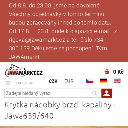
Od 8.8. do 23.08. jsme na dovolené.
Všechny objednávky v tomto termínu
budou zpracovány ihned po tomto datu.
Od 17.8. – 23.8. bude k dispozici e-mail
rigova@jawamarkt.cz a tel. číslo 734
300 139 Děkujeme za pochopení. Tým
JAWAmarkt
0 Kč
CZK
EUR
734 300 139
Krytka nádobky brzd. kapaliny -
Jawa639/640