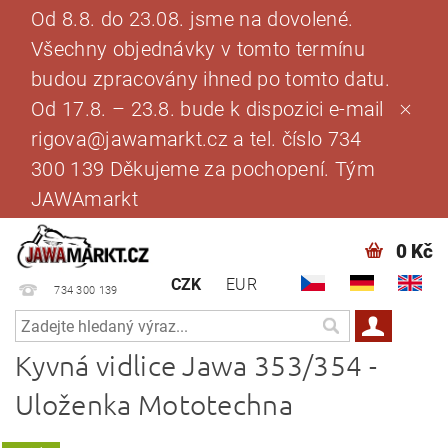
Od 8.8. do 23.08. jsme na dovolené.
Všechny objednávky v tomto termínu
budou zpracovány ihned po tomto datu.
Od 17.8. – 23.8. bude k dispozici e-mail
rigova@jawamarkt.cz a tel. číslo 734
300 139 Děkujeme za pochopení. Tým
JAWAmarkt
0 Kč
CZK
EUR
734 300 139
Kyvná vidlice Jawa 353/354 -
Uloženka Mototechna