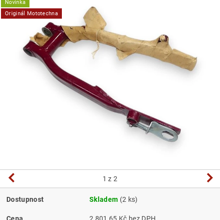
Novinka
Originál Mototechna
1
z 2
Dostupnost
Skladem
(2 ks)
Cena
2 801,65 Kč bez DPH