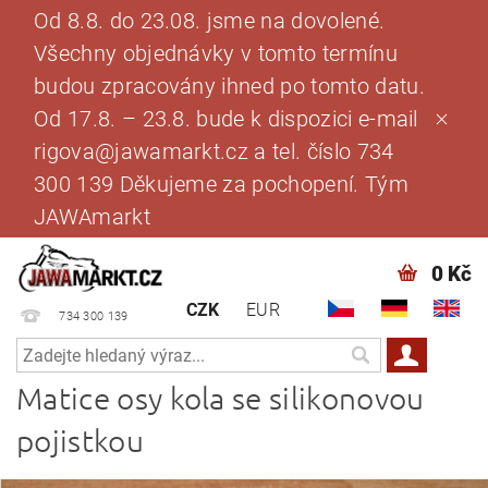
Od 8.8. do 23.08. jsme na dovolené.
Všechny objednávky v tomto termínu
budou zpracovány ihned po tomto datu.
Od 17.8. – 23.8. bude k dispozici e-mail
rigova@jawamarkt.cz a tel. číslo 734
300 139 Děkujeme za pochopení. Tým
JAWAmarkt
0 Kč
CZK
EUR
734 300 139
Matice osy kola se silikonovou
pojistkou