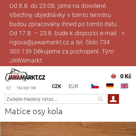
Od 8.8. do 23.08. jsme na dovolené.
Všechny objednávky v tomto termínu
budou zpracovány ihned po tomto datu.
Od 17.8. – 23.8. bude k dispozici e-mail
rigova@jawamarkt.cz a tel. číslo 734
300 139 Děkujeme za pochopení. Tým
JAWAmarkt
0 Kč
CZK
EUR
734 300 139
Matice osy kola