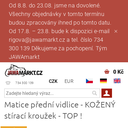
Od 8.8. do 23.08. jsme na dovolené.
Všechny objednávky v tomto termínu
budou zpracovány ihned po tomto datu.
Od 17.8. – 23.8. bude k dispozici e-mail
rigova@jawamarkt.cz a tel. číslo 734
300 139 Děkujeme za pochopení. Tým
JAWAmarkt
0 Kč
CZK
EUR
734 300 139
Matice přední vidlice - KOŽENÝ
stírací kroužek - TOP !