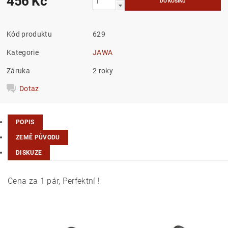
456 Kč
Kód produktu
629
Kategorie
JAWA
Záruka
2 roky
Dotaz
POPIS
ZEMĚ PŮVODU
DISKUZE
Cena za 1 pár, Perfektní !