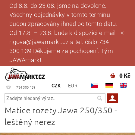
Od 8.8. do 23.08. jsme na dovolené.
Všechny objednávky v tomto termínu
budou zpracovány ihned po tomto datu.
Od 17.8. – 23.8. bude k dispozici e-mail
rigova@jawamarkt.cz a tel. číslo 734
300 139 Děkujeme za pochopení. Tým
JAWAmarkt
0 Kč
CZK
EUR
734 300 139
Matice rozety Jawa 250/350 -
leštěný nerez