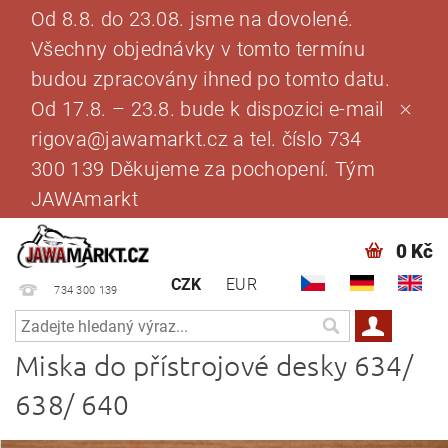
Od 8.8. do 23.08. jsme na dovolené.
Všechny objednávky v tomto termínu
budou zpracovány ihned po tomto datu.
Od 17.8. – 23.8. bude k dispozici e-mail
rigova@jawamarkt.cz a tel. číslo 734
300 139 Děkujeme za pochopení. Tým
JAWAmarkt
0 Kč
CZK
EUR
734 300 139
Miska do přístrojové desky 634/
638/ 640