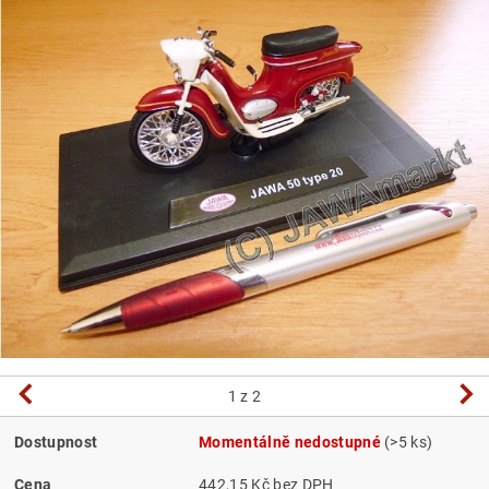
1
z 2
Dostupnost
Momentálně nedostupné
(>5 ks)
Cena
442,15 Kč bez DPH