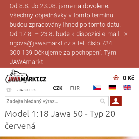
Od 8.8. do 23.08. jsme na dovolené.
Všechny objednávky v tomto termínu
budou zpracovány ihned po tomto datu.
Od 17.8. – 23.8. bude k dispozici e-mail
rigova@jawamarkt.cz a tel. číslo 734
300 139 Děkujeme za pochopení. Tým
JAWAmarkt
0 Kč
CZK
EUR
734 300 139
Model 1:18 Jawa 50 - Typ 20
červená