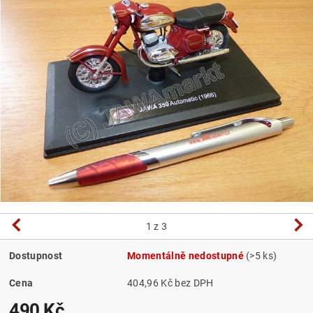
1
z 3
Dostupnost
Momentálně nedostupné
(>5 ks)
Cena
404,96 Kč bez DPH
490 Kč