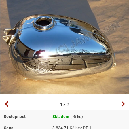
1
z 2
Dostupnost
Skladem
(>5 ks)
Cena
8 834,71 Kč bez DPH