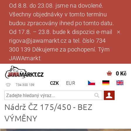
Od 8.8. do 23.08. jsme na dovolené.
Všechny objednávky v tomto termínu
budou zpracovány ihned po tomto datu.
Od 17.8. – 23.8. bude k dispozici e-mail
rigova@jawamarkt.cz a tel. číslo 734
300 139 Děkujeme za pochopení. Tým
JAWAmarkt
0 Kč
CZK
EUR
734 300 139
Nádrž ČZ 175/450 - BEZ
VÝMĚNY