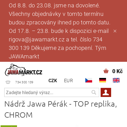
Od 8.8. do 23.08. jsme na dovolené.
Všechny objednávky v tomto termínu
budou zpracovány ihned po tomto datu.
Od 17.8. – 23.8. bude k dispozici e-mail
rigova@jawamarkt.cz a tel. číslo 734
300 139 Děkujeme za pochopení. Tým
JAWAmarkt
0 Kč
CZK
EUR
734 300 139
Nádrž Jawa Pérák - TOP replika,
CHROM