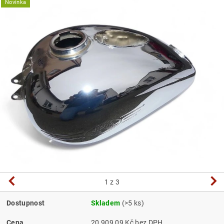
Novinka
1
z 3
Dostupnost
Skladem
(>5 ks)
Cena
20 909,09 Kč bez DPH