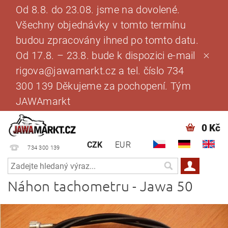
Od 8.8. do 23.08. jsme na dovolené.
Všechny objednávky v tomto termínu
budou zpracovány ihned po tomto datu.
Od 17.8. – 23.8. bude k dispozici e-mail
rigova@jawamarkt.cz a tel. číslo 734
300 139 Děkujeme za pochopení. Tým
JAWAmarkt
0 Kč
CZK
EUR
734 300 139
Náhon tachometru - Jawa 50