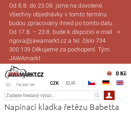
Od 8.8. do 23.08. jsme na dovolené.
Všechny objednávky v tomto termínu
budou zpracovány ihned po tomto datu.
Od 17.8. – 23.8. bude k dispozici e-mail
rigova@jawamarkt.cz a tel. číslo 734
300 139 Děkujeme za pochopení. Tým
JAWAmarkt
0 Kč
CZK
EUR
734 300 139
Napínací kladka řetězu Babetta