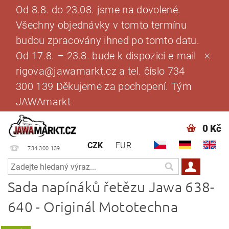
Od 8.8. do 23.08. jsme na dovolené.
Všechny objednávky v tomto termínu
budou zpracovány ihned po tomto datu.
Od 17.8. – 23.8. bude k dispozici e-mail
rigova@jawamarkt.cz a tel. číslo 734
300 139 Děkujeme za pochopení. Tým
JAWAmarkt
0 Kč
CZK
EUR
734 300 139
Sada napínáků řetězu Jawa 638-
640 - Originál Mototechna