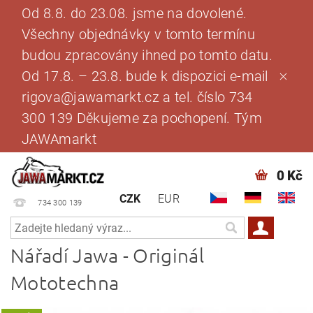
Od 8.8. do 23.08. jsme na dovolené.
Všechny objednávky v tomto termínu
budou zpracovány ihned po tomto datu.
Od 17.8. – 23.8. bude k dispozici e-mail
rigova@jawamarkt.cz a tel. číslo 734
300 139 Děkujeme za pochopení. Tým
JAWAmarkt
0 Kč
CZK
EUR
734 300 139
Nářadí Jawa - Originál
Mototechna