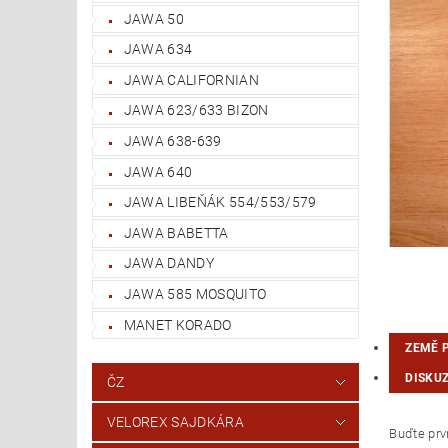
JAWA 50
JAWA 634
JAWA CALIFORNIAN
JAWA 623/633 BIZON
JAWA 638-639
JAWA 640
JAWA LIBEŇÁK 554/553/579
JAWA BABETTA
JAWA DANDY
JAWA 585 MOSQUITO
MANET KORADO
ZEMĚ 
DISKU
ČZ
VELOREX SAJDKÁRA
Buďte prvn