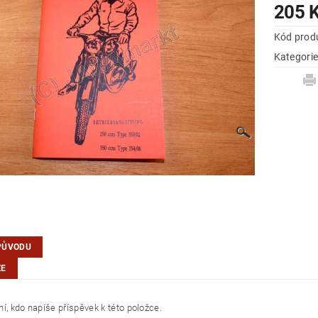
205 
Kód prod
Kategori
PŮVODU
ZE
í, kdo napíše příspěvek k této položce.