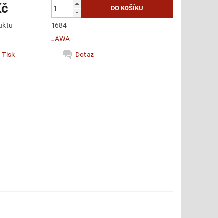
Kč
uktu
1684
e
JAWA
Tisk
Dotaz