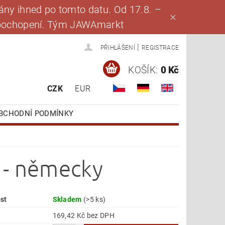
ny ihned po tomto datu. Od 17.8. –
za pochopení. Tým JAWAmarkt
|
PŘIHLÁŠENÍ
REGISTRACE
KOŠÍK:
0 Kč
CZK
EUR
BCHODNÍ PODMÍNKY
 - německy
st
Skladem
(>5 ks)
169,42 Kč bez DPH