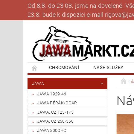
Od 8.8. do 23.08. jsme na dovolené. V
23.8. bude k dispozici e-mail rigova@
CHROMOVÁNÍ
NAŠE SLUŽBY
BANKOVNÍ SPOJENÍ
NAPIŠTE NÁM
JAWA
JAWA 1929-46
Ná
JAWA PÉRÁK/OGAR
JAWA, CZ 125-175
JAWA, CZ 250-350
JAWA 500OHC