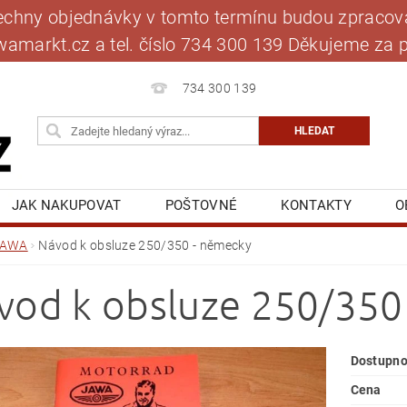
šechny objednávky v tomto termínu budou zpracová
jawamarkt.cz a tel. číslo 734 300 139 Děkujeme 
734 300 139
JAK NAKUPOVAT
POŠTOVNÉ
KONTAKTY
O
BLOG
MOJE OBJEDNÁVKA
JAWA
Návod k obsluze 250/350 - německy
vod k obsluze 250/350
Dostupno
Cena