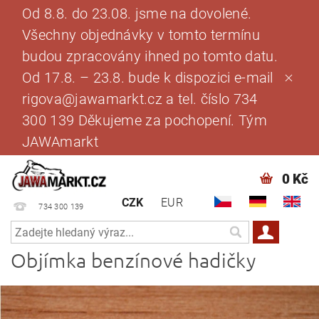
Od 8.8. do 23.08. jsme na dovolené.
Všechny objednávky v tomto termínu
budou zpracovány ihned po tomto datu.
Od 17.8. – 23.8. bude k dispozici e-mail
rigova@jawamarkt.cz a tel. číslo 734
300 139 Děkujeme za pochopení. Tým
JAWAmarkt
0 Kč
CZK
EUR
734 300 139
Objímka benzínové hadičky