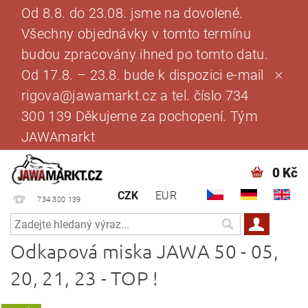
Od 8.8. do 23.08. jsme na dovolené.
Všechny objednávky v tomto termínu
budou zpracovány ihned po tomto datu.
Od 17.8. – 23.8. bude k dispozici e-mail
rigova@jawamarkt.cz a tel. číslo 734
300 139 Děkujeme za pochopení. Tým
JAWAmarkt
0 Kč
CZK
EUR
734 300 139
Odkapová miska JAWA 50 - 05,
20, 21, 23 - TOP !