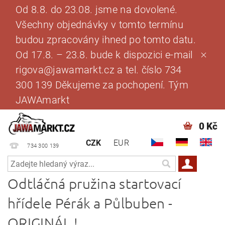
Od 8.8. do 23.08. jsme na dovolené.
Všechny objednávky v tomto termínu
budou zpracovány ihned po tomto datu.
Od 17.8. – 23.8. bude k dispozici e-mail
rigova@jawamarkt.cz a tel. číslo 734
300 139 Děkujeme za pochopení. Tým
JAWAmarkt
0 Kč
CZK
EUR
734 300 139
Odtláčná pružina startovací
hřídele Pérák a Půlbuben -
ORIGINÁL !