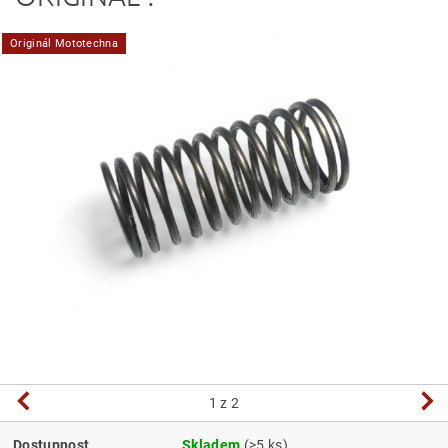
Originál Mototechna
1
z 2
Dostupnost
Skladem
(>5 ks)