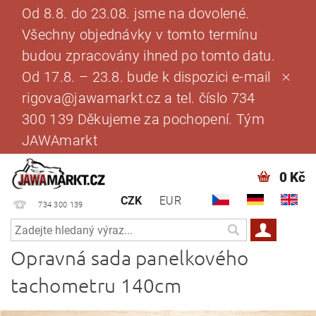
Od 8.8. do 23.08. jsme na dovolené.
Všechny objednávky v tomto termínu
budou zpracovány ihned po tomto datu.
Od 17.8. – 23.8. bude k dispozici e-mail
rigova@jawamarkt.cz a tel. číslo 734
300 139 Děkujeme za pochopení. Tým
JAWAmarkt
0 Kč
CZK
EUR
734 300 139
Opravná sada panelkového
tachometru 140cm