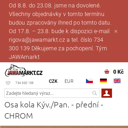
Od 8.8. do 23.08. jsme na dovolené.
Všechny objednávky v tomto termínu
budou zpracovány ihned po tomto datu.
Od 17.8. – 23.8. bude k dispozici e-mail
rigova@jawamarkt.cz a tel. číslo 734
300 139 Děkujeme za pochopení. Tým
JAWAmarkt
0 Kč
CZK
EUR
734 300 139
Osa kola Kýv./Pan. - přední -
CHROM