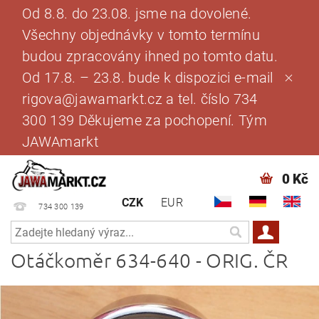
Od 8.8. do 23.08. jsme na dovolené.
Všechny objednávky v tomto termínu
budou zpracovány ihned po tomto datu.
Od 17.8. – 23.8. bude k dispozici e-mail
rigova@jawamarkt.cz a tel. číslo 734
300 139 Děkujeme za pochopení. Tým
JAWAmarkt
0 Kč
CZK
EUR
734 300 139
Otáčkoměr 634-640 - ORIG. ČR