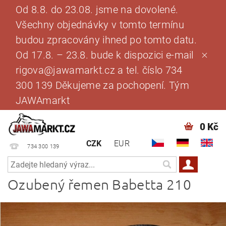
Od 8.8. do 23.08. jsme na dovolené.
Všechny objednávky v tomto termínu
budou zpracovány ihned po tomto datu.
Od 17.8. – 23.8. bude k dispozici e-mail
rigova@jawamarkt.cz a tel. číslo 734
300 139 Děkujeme za pochopení. Tým
JAWAmarkt
0 Kč
CZK
EUR
734 300 139
Ozubený řemen Babetta 210