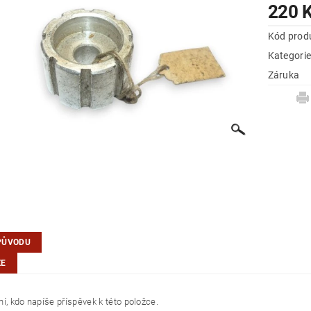
220 
Kód prod
Kategori
Záruka
PŮVODU
ZE
í, kdo napíše příspěvek k této položce.