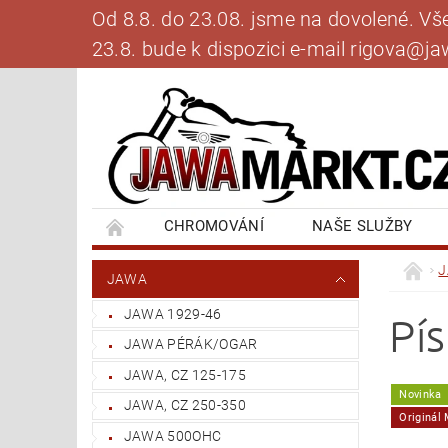
Od 8.8. do 23.08. jsme na dovolené. V
23.8. bude k dispozici e-mail rigova@
CHROMOVÁNÍ
NAŠE SLUŽBY
BANKOVNÍ SPOJENÍ
NAPIŠTE NÁM
JAWA
JAWA 1929-46
Pí
JAWA PÉRÁK/OGAR
JAWA, CZ 125-175
Novinka
JAWA, CZ 250-350
Originál
JAWA 500OHC