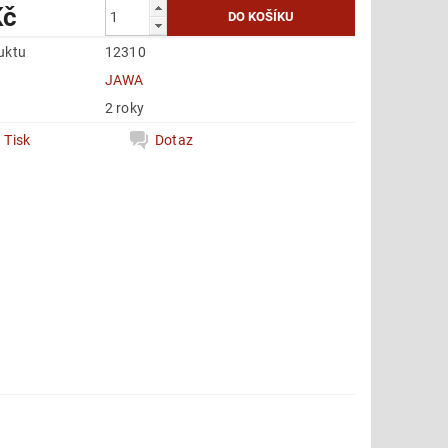
Kč
uktu
12310
e
JAWA
2 roky
Tisk
Dotaz