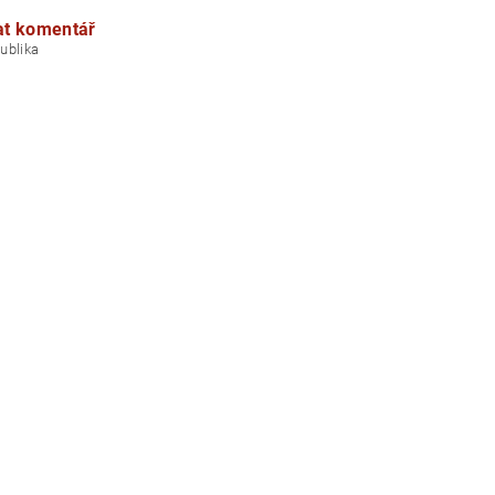
at komentář
á republika