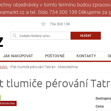
šechny objednávky v tomto termínu budou zpracová
jawamarkt.cz a tel. číslo 734 300 139 Děkujeme 
734 300 139
JAK NAKUPOVAT
POŠTOVNÉ
KONTAKTY
O
BLOG
MOJE OBJEDNÁVKA
JAWA
Píst tlumiče pérování Tatran - Mototechna
st tlumiče pérování Tat
Dostupno
 Mototechna
Cena