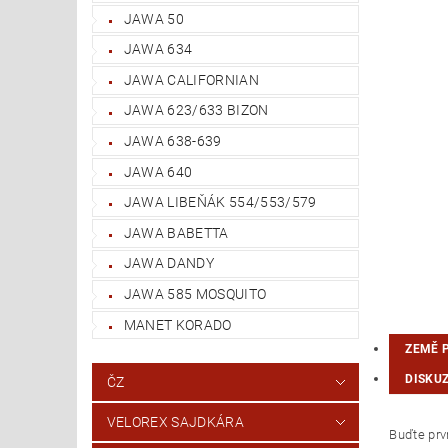
JAWA 50
JAWA 634
JAWA CALIFORNIAN
JAWA 623/633 BIZON
JAWA 638-639
JAWA 640
JAWA LIBEŇÁK 554/553/579
JAWA BABETTA
JAWA DANDY
JAWA 585 MOSQUITO
MANET KORADO
ZEMĚ 
DISKU
ČZ
VELOREX SAJDKÁRA
Buďte prvn