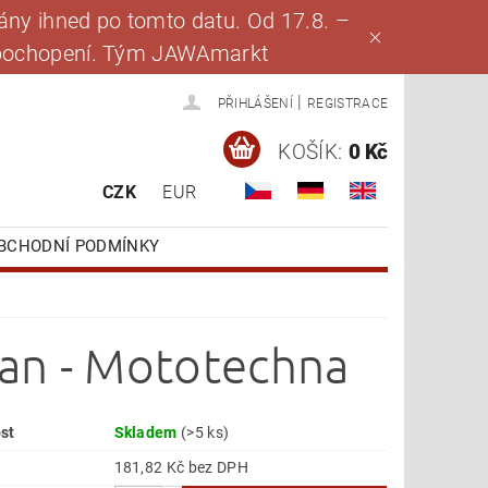
ny ihned po tomto datu. Od 17.8. –
za pochopení. Tým JAWAmarkt
|
PŘIHLÁŠENÍ
REGISTRACE
KOŠÍK:
0 Kč
CZK
EUR
BCHODNÍ PODMÍNKY
ran - Mototechna
st
Skladem
(>5 ks)
181,82 Kč bez DPH