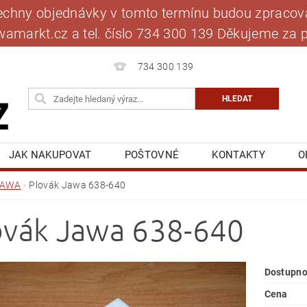
šechny objednávky v tomto termínu budou zpracová
jawamarkt.cz a tel. číslo 734 300 139 Děkujeme 
734 300 139
JAK NAKUPOVAT
POŠTOVNÉ
KONTAKTY
O
BLOG
MOJE OBJEDNÁVKA
JAWA
Plovák Jawa 638-640
ovák Jawa 638-640
Dostupno
Cena