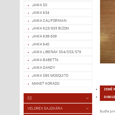
JAWA 50
JAWA 634
JAWA CALIFORNIAN
JAWA 623/633 BIZON
JAWA 638-639
JAWA 640
JAWA LIBEŇÁK 554/553/579
JAWA BABETTA
JAWA DANDY
JAWA 585 MOSQUITO
MANET KORADO
ZEMĚ 
DISKU
ČZ
VELOREX SAJDKÁRA
Buďte prvn