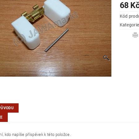
68 K
Kód prod
Kategori
PŮVODU
ZE
í, kdo napíše příspěvek k této položce.