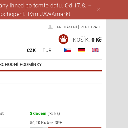
ny ihned po tomto datu. Od 17.8. –
za pochopení. Tým JAWAmarkt
|
PŘIHLÁŠENÍ
REGISTRACE
KOŠÍK:
0 Kč
CZK
EUR
BCHODNÍ PODMÍNKY
st
Skladem
(>5 ks)
56,20 Kč bez DPH