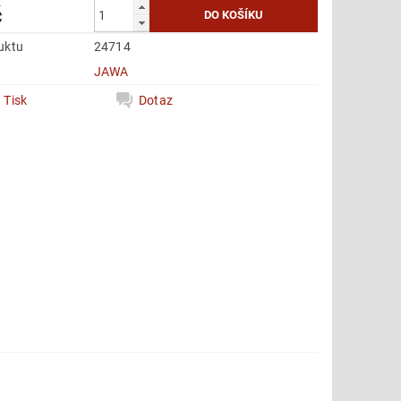
č
uktu
24714
e
JAWA
Tisk
Dotaz