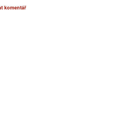
at komentář
aiwan