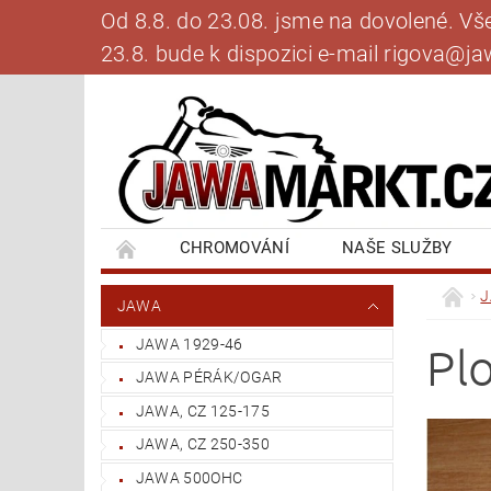
Od 8.8. do 23.08. jsme na dovolené. V
23.8. bude k dispozici e-mail rigova@
CHROMOVÁNÍ
NAŠE SLUŽBY
BANKOVNÍ SPOJENÍ
NAPIŠTE NÁM
JAWA
JAWA 1929-46
Pl
JAWA PÉRÁK/OGAR
JAWA, CZ 125-175
JAWA, CZ 250-350
JAWA 500OHC