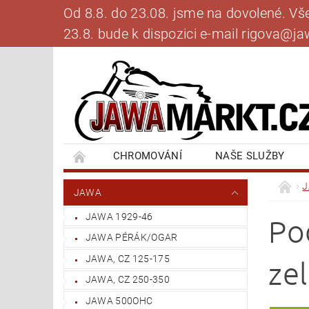
Od 8.8. do 23.08. jsme na dovolené. V
23.8. bude k dispozici e-mail rigova@
CHROMOVÁNÍ
NAŠE SLUŽBY
BANKOVNÍ SPOJENÍ
NAPIŠTE NÁM
JAWA
JAWA 1929-46
Po
JAWA PÉRÁK/OGAR
JAWA, CZ 125-175
zel
JAWA, CZ 250-350
JAWA 500OHC