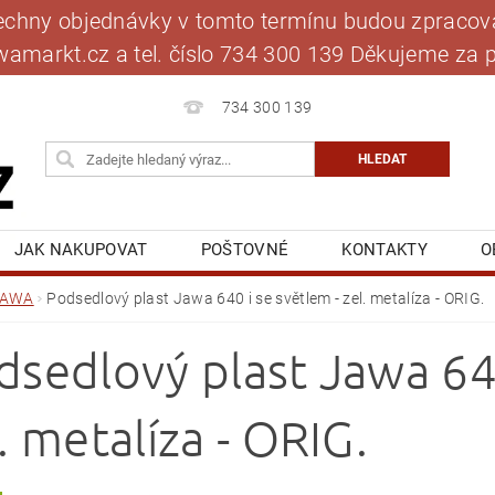
šechny objednávky v tomto termínu budou zpracová
jawamarkt.cz a tel. číslo 734 300 139 Děkujeme 
734 300 139
JAK NAKUPOVAT
POŠTOVNÉ
KONTAKTY
O
BLOG
MOJE OBJEDNÁVKA
JAWA
Podsedlový plast Jawa 640 i se světlem - zel. metalíza - ORIG.
dsedlový plast Jawa 640
. metalíza - ORIG.