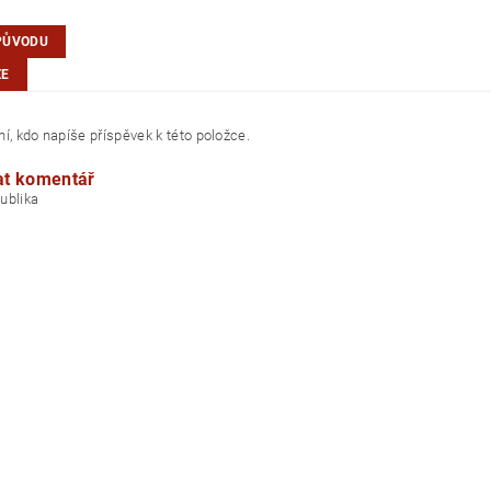
PŮVODU
ZE
í, kdo napíše příspěvek k této položce.
at komentář
á republika