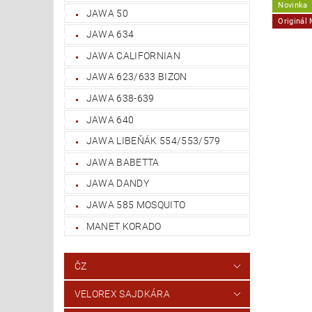
Novinka
JAWA 50
Originál
JAWA 634
JAWA CALIFORNIAN
JAWA 623/633 BIZON
JAWA 638-639
JAWA 640
JAWA LIBEŇÁK 554/553/579
JAWA BABETTA
JAWA DANDY
JAWA 585 MOSQUITO
MANET KORADO
ČZ
VELOREX SAJDKÁRA