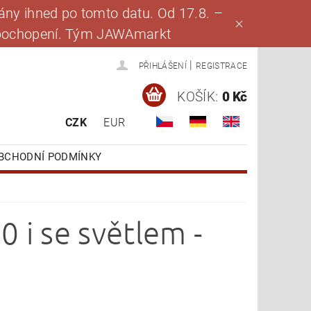
ny ihned po tomto datu. Od 17.8. –
za pochopení. Tým JAWAmarkt
|
PŘIHLÁŠENÍ
REGISTRACE
KOŠÍK:
0 Kč
CZK
EUR
BCHODNÍ PODMÍNKY
 i se světlem -