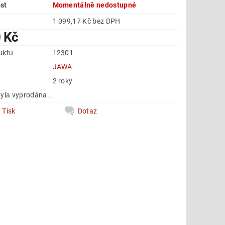
st
Momentálně nedostupné
1 099,17 Kč bez DPH
 Kč
uktu
12301
e
JAWA
2 roky
yla vyprodána...
Tisk
Dotaz