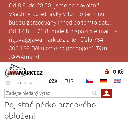
Od 8.8. do 23.08. jsme na dovolené.
Všechny objednávky v tomto termínu
budou zpracovány ihned po tomto datu.
Od 17.8. – 23.8. bude k dispozici e-mail
rigova@jawamarkt.cz a tel. číslo 734
300 139 Děkujeme za pochopení. Tým
JAWAmarkt
0 Kč
CZK
EUR
734 300 139
Pojistné pérko brzdového
obložení