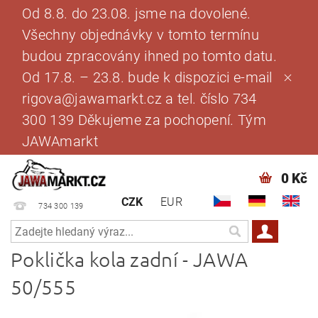
Od 8.8. do 23.08. jsme na dovolené.
Všechny objednávky v tomto termínu
budou zpracovány ihned po tomto datu.
Od 17.8. – 23.8. bude k dispozici e-mail
rigova@jawamarkt.cz a tel. číslo 734
300 139 Děkujeme za pochopení. Tým
JAWAmarkt
0 Kč
CZK
EUR
734 300 139
Poklička kola zadní - JAWA
50/555