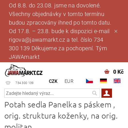
Od 8.8. do 23.08. jsme na dovolené.
Všechny objednávky v tomto termínu
budou zpracovány ihned po tomto datu.
Od 17.8. – 23.8. bude k dispozici e-mail
rigova@jawamarkt.cz a tel. číslo 734
300 139 Děkujeme za pochopení. Tým
JAWAmarkt
0 Kč
CZK
EUR
734 300 139
Potah sedla Panelka s páskem ,
orig. struktura koženky, na orig.
molitan