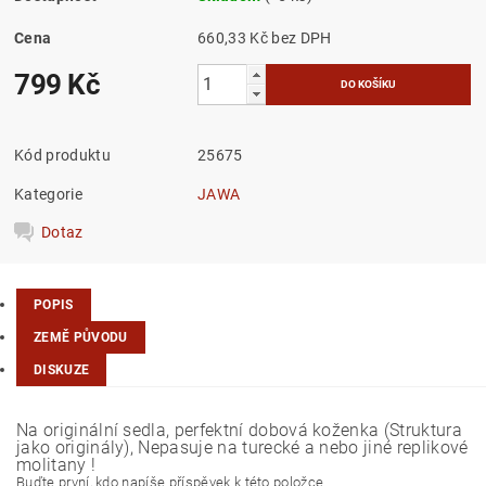
Cena
660,33 Kč bez DPH
799 Kč
Kód produktu
25675
Kategorie
JAWA
Dotaz
POPIS
ZEMĚ PŮVODU
DISKUZE
Na originální sedla, perfektní dobová koženka (Struktura
jako originály), Nepasuje na turecké a nebo jiné replikové
molitany !
Buďte první, kdo napíše příspěvek k této položce.