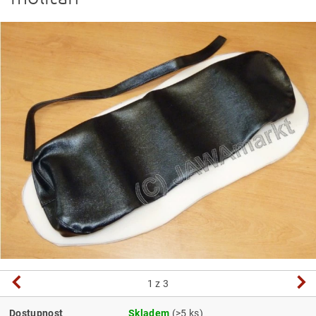
1
z 3
Dostupnost
Skladem
(>5 ks)