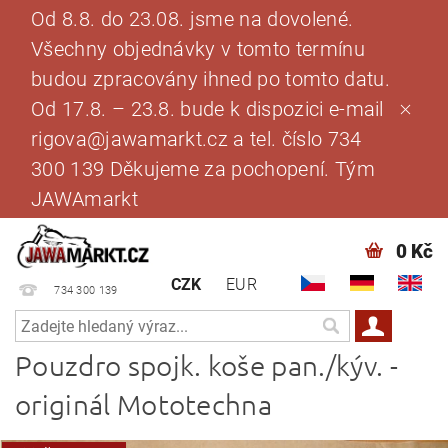
Od 8.8. do 23.08. jsme na dovolené.
Všechny objednávky v tomto termínu
budou zpracovány ihned po tomto datu.
Od 17.8. – 23.8. bude k dispozici e-mail
rigova@jawamarkt.cz a tel. číslo 734
300 139 Děkujeme za pochopení. Tým
JAWAmarkt
0 Kč
CZK
EUR
734 300 139
Pouzdro spojk. koše pan./kýv. -
originál Mototechna