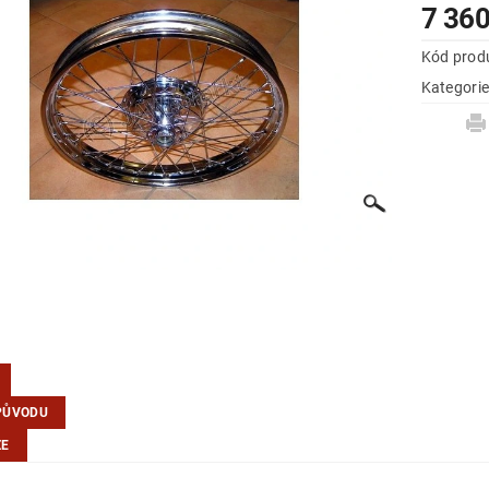
7 360
Kód prod
Kategori
PŮVODU
ZE