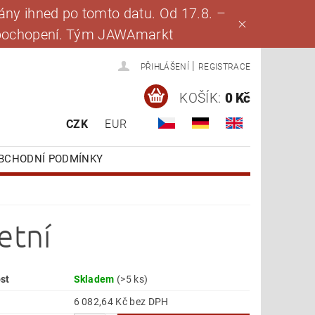
ny ihned po tomto datu. Od 17.8. –
za pochopení. Tým JAWAmarkt
|
PŘIHLÁŠENÍ
REGISTRACE
KOŠÍK:
0 Kč
CZK
EUR
BCHODNÍ PODMÍNKY
etní
st
Skladem
(>5 ks)
6 082,64 Kč bez DPH