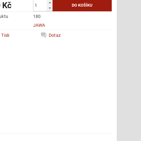
 Kč
uktu
180
e
JAWA
Tisk
Dotaz