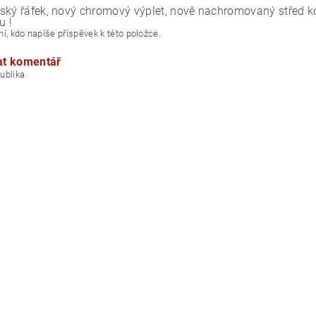
ský řáfek, nový chromový výplet, nově nachromovaný střed kol
u !
í, kdo napíše příspěvek k této položce.
at komentář
á republika