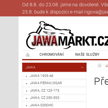
Od 8.8. do 23.08. jsme na dovolené. V
23.8. bude k dispozici e-mail rigova@
CHROMOVÁNÍ
NAŠE SLUŽBY
BANKOVNÍ SPOJENÍ
NAPIŠTE NÁM
JAWA
JAWA 1929-46
Př
JAWA PÉRÁK/OGAR
JAWA, CZ 125-175
JAWA, CZ 250-350
JAWA 500OHC