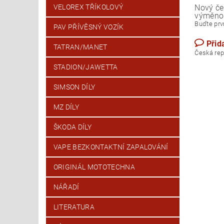
Nový če
VELOREX TŘÍKOLOVÝ
výměno
Buďte prvn
PAV PŘÍVĚSNÝ VOZÍK
Přid
TATRAN/MANET
Česk
STADION/JAWETTA
SIMSON DÍLY
MZ DÍLY
ŠKODA DÍLY
VAPE BEZKONTAKTNÍ ZAPALOVÁNÍ
ORIGINÁL MOTOTECHNA
NÁŘADÍ
LITERATURA