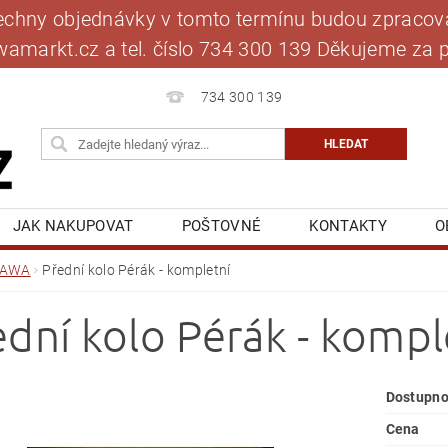
šechny objednávky v tomto termínu budou zpracová
jawamarkt.cz a tel. číslo 734 300 139 Děkujeme 
734 300 139
JAK NAKUPOVAT
POŠTOVNÉ
KONTAKTY
O
BLOG
MOJE OBJEDNÁVKA
JAWA
Přední kolo Pérák - kompletní
ední kolo Pérák - kompl
Dostupno
Cena