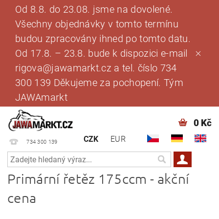
Od 8.8. do 23.08. jsme na dovolené.
Všechny objednávky v tomto termínu
budou zpracovány ihned po tomto datu.
Od 17.8. – 23.8. bude k dispozici e-mail
rigova@jawamarkt.cz a tel. číslo 734
300 139 Děkujeme za pochopení. Tým
JAWAmarkt
0 Kč
CZK
EUR
734 300 139
Primární řetěz 175ccm - akční
cena