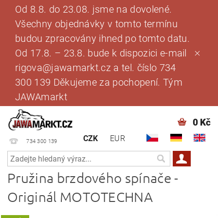
Od 8.8. do 23.08. jsme na dovolené.
Všechny objednávky v tomto termínu
budou zpracovány ihned po tomto datu.
Od 17.8. – 23.8. bude k dispozici e-mail
rigova@jawamarkt.cz a tel. číslo 734
300 139 Děkujeme za pochopení. Tým
JAWAmarkt
0 Kč
CZK
EUR
734 300 139
Pružina brzdového spínače -
Originál MOTOTECHNA