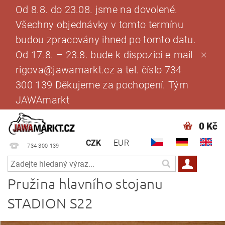
Od 8.8. do 23.08. jsme na dovolené.
Všechny objednávky v tomto termínu
budou zpracovány ihned po tomto datu.
Od 17.8. – 23.8. bude k dispozici e-mail
rigova@jawamarkt.cz a tel. číslo 734
300 139 Děkujeme za pochopení. Tým
JAWAmarkt
0 Kč
CZK
EUR
734 300 139
Pružina hlavního stojanu
STADION S22