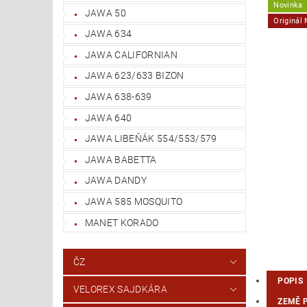
Novinka
JAWA 50
Originál
JAWA 634
JAWA CALIFORNIAN
JAWA 623/633 BIZON
JAWA 638-639
JAWA 640
JAWA LIBEŇÁK 554/553/579
JAWA BABETTA
JAWA DANDY
JAWA 585 MOSQUITO
MANET KORADO
ČZ
POPIS
VELOREX SAJDKÁRA
ZEMĚ 