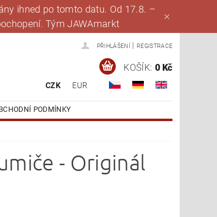
ny ihned po tomto datu. Od 17.8. –
za pochopení. Tým JAWAmarkt
|
PŘIHLÁŠENÍ
REGISTRACE
KOŠÍK:
0 Kč
CZK
EUR
BCHODNÍ PODMÍNKY
miče - Originál