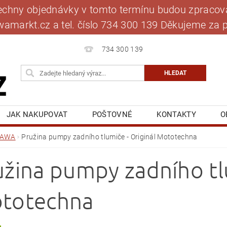
šechny objednávky v tomto termínu budou zpracová
jawamarkt.cz a tel. číslo 734 300 139 Děkujeme 
734 300 139
JAK NAKUPOVAT
POŠTOVNÉ
KONTAKTY
O
BLOG
MOJE OBJEDNÁVKA
JAWA
Pružina pumpy zadního tlumiče - Originál Mototechna
užina pumpy zadního tlu
totechna