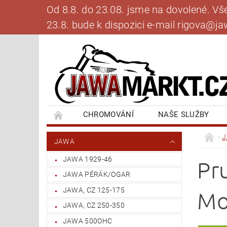
Od 8.8. do 23.08. jsme na dovolené. V
23.8. bude k dispozici e-mail rigova@
CHROMOVÁNÍ
NAŠE SLUŽBY
BANKOVNÍ SPOJENÍ
NAPIŠTE NÁM
JAWA
JAWA 1929-46
Pr
JAWA PÉRÁK/OGAR
JAWA, CZ 125-175
Mo
JAWA, CZ 250-350
JAWA 500OHC