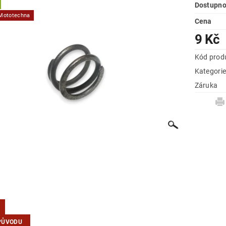
Dostupno
 Mototechna
Cena
9 Kč
Kód prod
Kategori
Záruka
PŮVODU