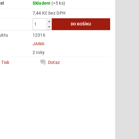
st
Skladem
(>5 ks)
7,44 Kč bez DPH
uktu
12316
e
JAWA
2 roky
Tisk
Dotaz