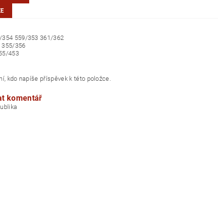
ZE
/354 559/353 361/362
355/356
55/453
í, kdo napíše příspěvek k této položce.
at komentář
á republika