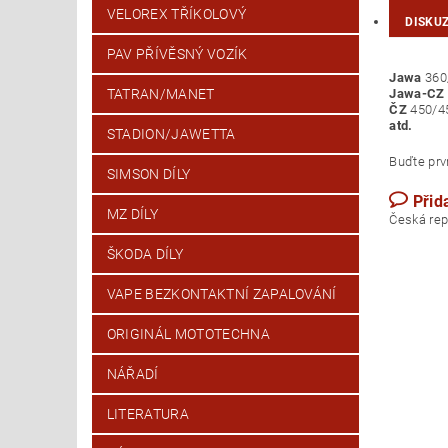
VELOREX TŘÍKOLOVÝ
DISKU
PAV PŘÍVĚSNÝ VOZÍK
Jawa
360
Jawa-CZ
TATRAN/MANET
ČZ
450/4
atd.
STADION/JAWETTA
Buďte prvn
SIMSON DÍLY
Přid
MZ DÍLY
Česk
ŠKODA DÍLY
VAPE BEZKONTAKTNÍ ZAPALOVÁNÍ
ORIGINÁL MOTOTECHNA
NÁŘADÍ
LITERATURA