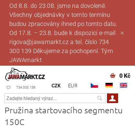
Od 8.8. do 23.08. jsme na dovolené.
Všechny objednávky v tomto termínu
budou zpracovány ihned po tomto datu.
Od 17.8. – 23.8. bude k dispozici e-mail
rigova@jawamarkt.cz a tel. číslo 734
300 139 Děkujeme za pochopení. Tým
JAWAmarkt
0 Kč
CZK
EUR
734 300 139
Pružina startovacího segmentu
150C