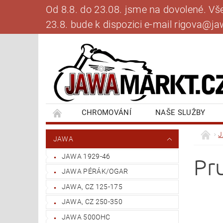
Od 8.8. do 23.08. jsme na dovolené. V
23.8. bude k dispozici e-mail rigova@
CHROMOVÁNÍ
NAŠE SLUŽBY
BANKOVNÍ SPOJENÍ
NAPIŠTE NÁM
JAWA
JAWA 1929-46
Pr
JAWA PÉRÁK/OGAR
JAWA, CZ 125-175
JAWA, CZ 250-350
JAWA 500OHC