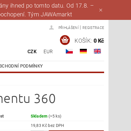
ny ihned po tomto datu. Od 17.8. –
za pochopení. Tým JAWAmarkt
|
PŘIHLÁŠENÍ
REGISTRACE
KOŠÍK:
0 Kč
CZK
EUR
BCHODNÍ PODMÍNKY
gmentu 360
st
Skladem
(>5 ks)
19,83 Kč bez DPH