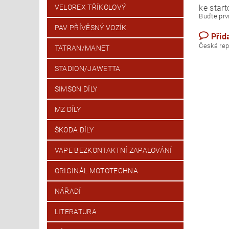
ke start
VELOREX TŘÍKOLOVÝ
Buďte prvn
PAV PŘÍVĚSNÝ VOZÍK
Přid
Česk
TATRAN/MANET
STADION/JAWETTA
SIMSON DÍLY
MZ DÍLY
ŠKODA DÍLY
VAPE BEZKONTAKTNÍ ZAPALOVÁNÍ
ORIGINÁL MOTOTECHNA
NÁŘADÍ
LITERATURA