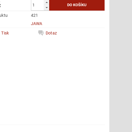
č
uktu
421
e
JAWA
Tisk
Dotaz