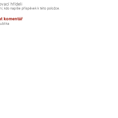
ovací hřídeli
í, kdo napíše příspěvek k této položce.
at komentář
á republika