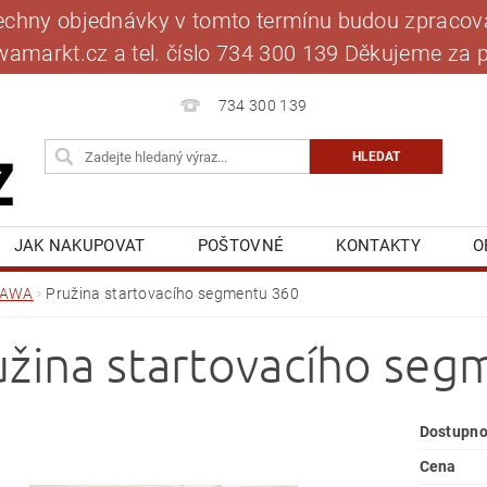
šechny objednávky v tomto termínu budou zpracová
jawamarkt.cz a tel. číslo 734 300 139 Děkujeme 
734 300 139
JAK NAKUPOVAT
POŠTOVNÉ
KONTAKTY
O
BLOG
MOJE OBJEDNÁVKA
JAWA
Pružina startovacího segmentu 360
užina startovacího se
Dostupno
Cena