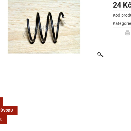
24 K
Kód prod
Kategori
PŮVODU
ZE